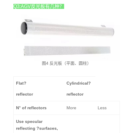
Q3:AGV反光板有几种？
图4 反光板（平面、圆柱）
Flat?
Cylindrical?
reflector
reflector
N° of reflectors
More
Less
Use specular
reflecting ?surfaces,