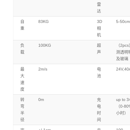
雷
达
自
83KG
3D
5-50cm
重
相
机
负
100KG
超
（2pc
载
声
测透明
及玻璃
最
2m/s
电
24V,40
大
池
速
度
转
0m
充
up to 
弯
电
（0-80
半
时
小时）
径
间