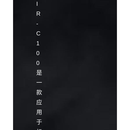
I
R
-
C
1
0
0
是
一
款
应
用
于