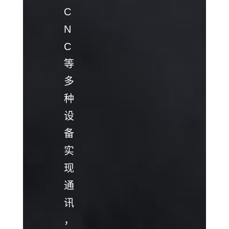
C
N
C
等
多
种
设
备
实
现
通
讯
，