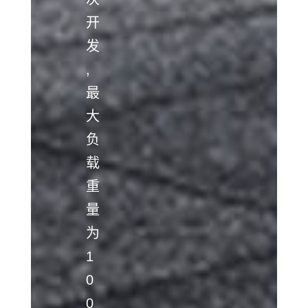
开
发
,
最
大
负
载
重
量
为
1
0
0