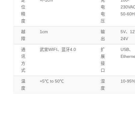
定
+/-1cm
充
100-
位
电
230VA
精
电
50-60H
度
压
越
1cm
输
5V、1
障
出
24V
通
武宣WIFI、蓝牙4.0
扩
USB、
讯
展
Etherne
方
接
式
口
温
+5℃ to 50℃
湿
10-95
度
度