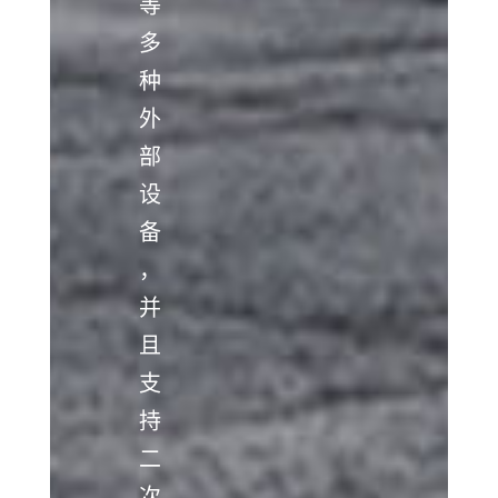
等
多
种
外
部
设
备
，
并
且
支
持
二
次