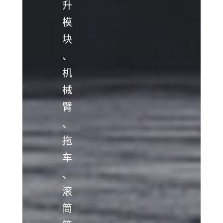
升
模
块
、
机
械
臂
、
拖
车
、
滚
筒