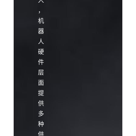
人
，
机
器
人
硬
件
层
面
提
供
多
种
供