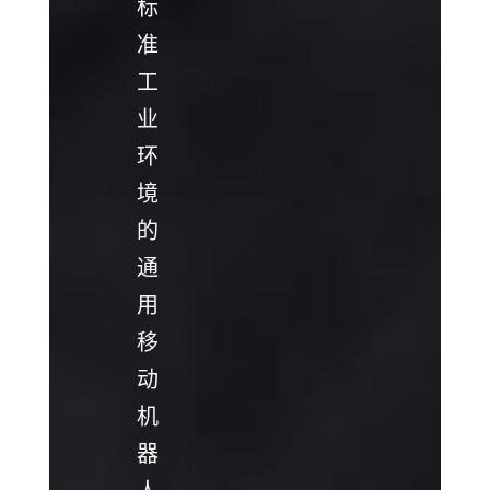
标
准
工
业
环
境
的
通
用
移
动
机
器