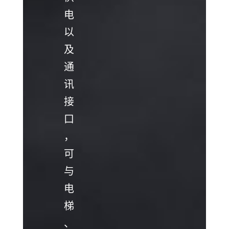
电
以
及
通
讯
接
口
，
可
与
电
梯
、