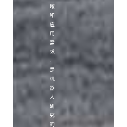
域
和
应
用
需
求
，
是
机
器
人
研
究
的