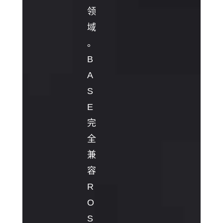
领
域
。
B
A
S
E
完
全
兼
容
R
O
S