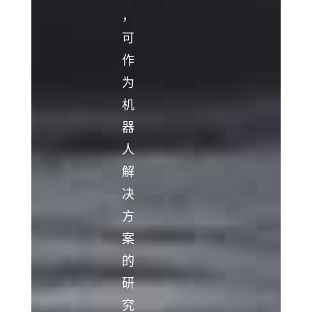
，
可
作
为
机
器
人
解
决
方
案
的
研
究