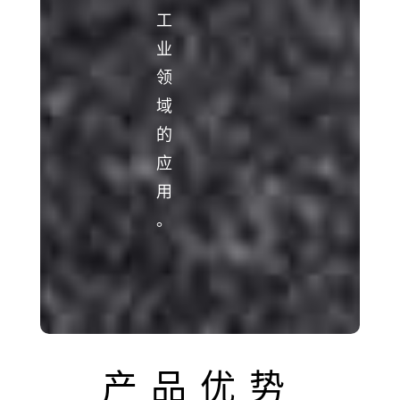
工
业
领
域
的
应
用
。
产品优势