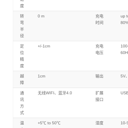
度
转
0 m
充电
up 
弯
时间
80
半
径
定
+/-1cm
充电
100
位
电压
60H
精
度
越
1cm
输出
5V
障
通
无线WIFI、蓝牙4.0
扩展
USB
讯
接口
方
式
温
+5℃ to 50℃
湿度
10-