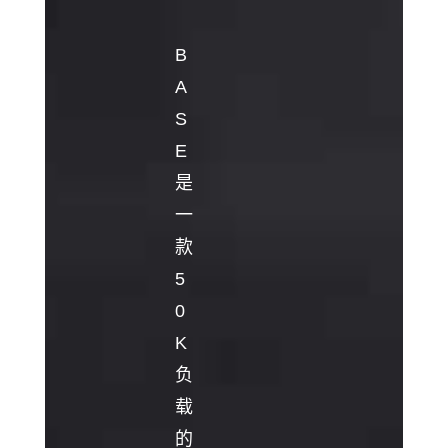
B
A
S
E
是
一
款
5
0
K
负
载
的