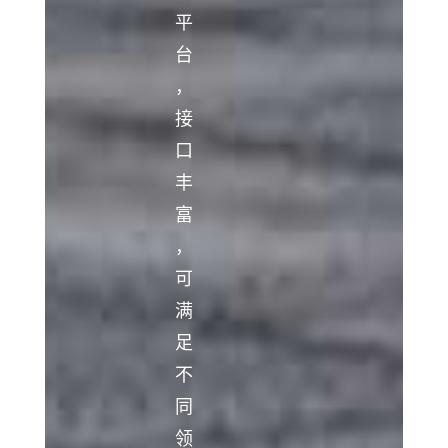
平
台
，
接
口
丰
富
，
可
满
足
不
同
领