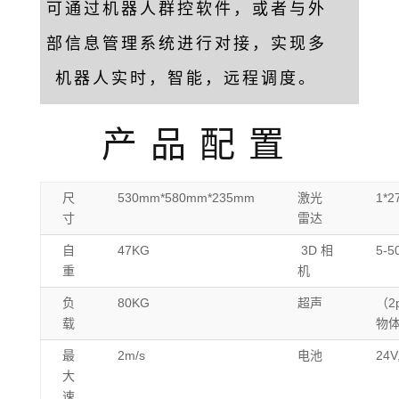
可通过机器人群控软件，或者与外
部信息管理系统进行对接，实现多
机器人实时，智能，远程调度。
产品配置
尺
530mm*580mm*235mm
激光
1*27
寸
雷达
自
47KG
3D 相
5-5
重
机
负
80KG
超声
（2
载
物
最
2m/s
电池
24V
大
速