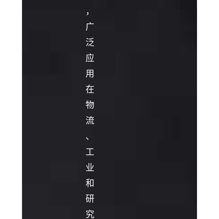
，
广
泛
应
用
在
物
流
、
工
业
和
研
究