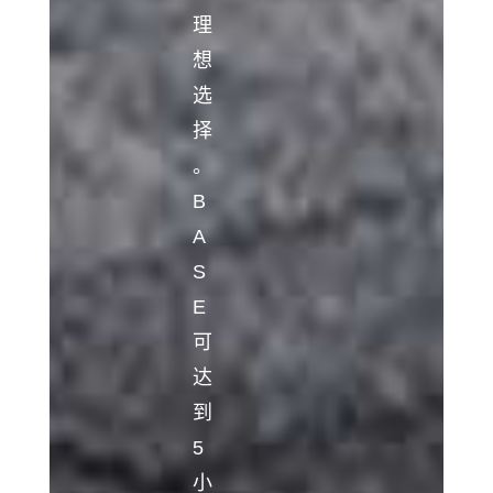
理
想
选
择
。
B
A
S
E
可
达
到
5
小