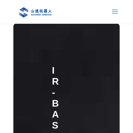
I
R
-
B
A
S