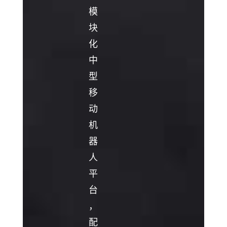
模
块
化
中
型
移
动
机
器
人
平
台
，
配