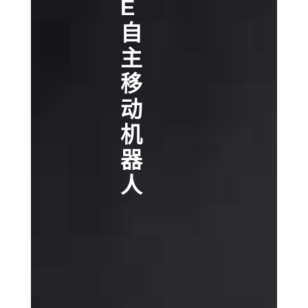
E
自
主
移
动
机
器
人