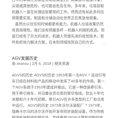
尖锐或其他危险，也可能会危及生命。多年来，垃圾拾取
机器人一直在处理这些繁琐的工作。然而还有如此多的应
用需要实现。制造和仓储自动化世界正在焦急地观看。
虽然比以往任何时候都更有能力，机器人垃圾收集仍然
有其局限性。我们没有把握圣杯 – 机器人的随机拣选。但
是已经有了巨大的进步。机器人凭借先进的视觉技术，软
件和抓地力解决方案，在未知领域找到自己的方式。 ...
AGV发展历史
由
shansu
|
2月 6, 2018
|
相关资源
AGVS的历史 AGVS的历史 1953年第一次AGV ? 自动引导
车已经在材料和产品的移动中发挥了40多年的作用。第一
个AGV系统于1953年建成并推出。它是一种改装牵引车，
用于牵引拖车，并沿着杂货仓库的架空电线。到五十年代
末期和六十年代初期，牵引AGV在许多类型的工厂和仓库
中运行。 AGVS的历史 1973年沃尔沃装配厂 ? 1973年，
瑞典卡尔马的沃尔沃开始开发非同步装配设备，作为传统
输送机装配线的替代品。其结果是280台计算机控制组装