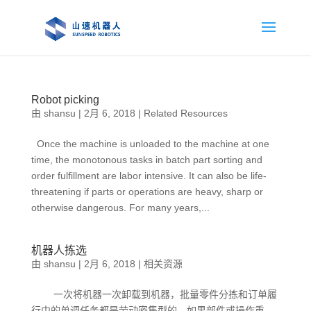
Robot picking
由
shansu
|
2月 6, 2018
|
Related Resources
Once the machine is unloaded to the machine at one
time, the monotonous tasks in batch part sorting and
order fulfillment are labor intensive. It can also be life-
threatening if parts or operations are heavy, sharp or
otherwise dangerous. For many years,...
机器人拣选
由
shansu
|
2月 6, 2018
|
相关资源
一次将机器一次卸载到机器，批量零件分拣和订单履
行中的单调任务都是劳动密集型的。如果部件或操作重，