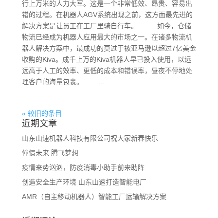
行上万米的人力大军。这是一个非常低效、昂贵、容易出
错的过程。在机器人AGV系统出现之前，这方面最先进的
解决方案是让员工在工厂里骑自行车。 如今，仓储
物流已经成为机器人应用最大的市场之一。在诸多物流机
器人解决方案中，最成功的莫过于被亚马逊以超过7亿美金
收购的Kiva。成千上万的Kiva机器人早已投入使用，以远
远高于人工的效率、更低的成本和错误率，昼夜不停地处
理客户的海量包裹。 ...
« 较旧的条目
近期文章
山东山速机器人科技有限公司祝大家新春快乐
憧憬未来 腾飞梦想
疫情来势汹汹，防疫消毒小助手前来助阵
创造安全生产环境 山东山速打造智能电厂
AMR（自主移动机器人）智能工厂运输解决方案